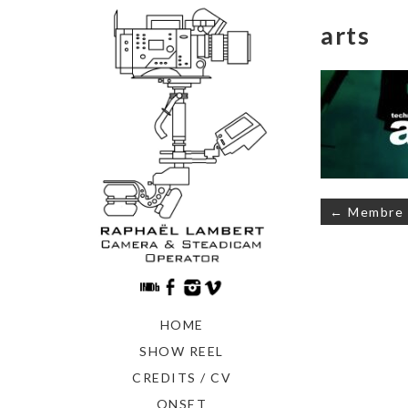
arts
Navigati
← Membre d
de
l’article
HOME
SHOW REEL
CREDITS / CV
ONSET