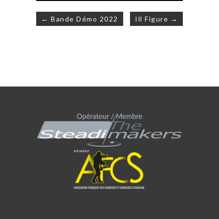
Navigation
← Bande Démo 2022
Ill Figure →
de
l’article