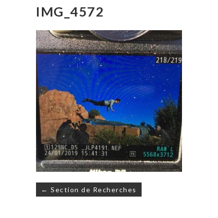
IMG_4572
Navigation
← Section de Recherches
de
l’article